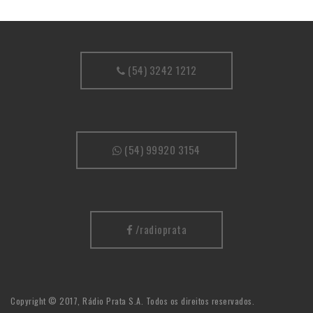
(54) 3242 1212
(54) 99920 3154
/radioprata
Copyright © 2017, Rádio Prata S.A. Todos os direitos reservados.