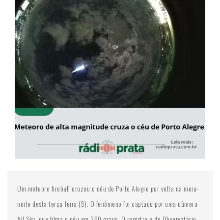
Um meteoro fireball cruzou o céu de Porto Alegre por volta da meia-
noite desta terça-feira (5). O fenômeno foi captado por uma câmera
All Sky, que filma o céu em 360 graus. O registro é do Observatório