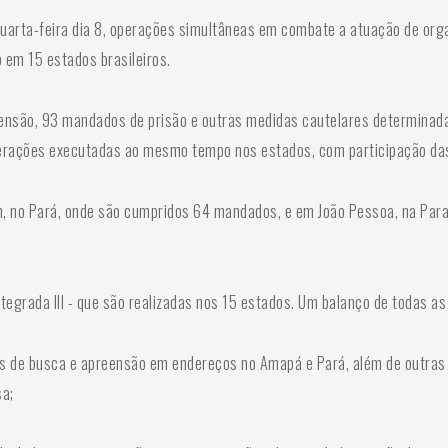
a quarta-feira dia 8, operações simultâneas em combate a atuação de or
 em 15 estados brasileiros.
são, 93 mandados de prisão e outras medidas cautelares determinadas 
 operações executadas ao mesmo tempo nos estados, com participação da
ém, no Pará, onde são cumpridos 64 mandados, e em João Pessoa, na Pa
egrada III - que são realizadas nos 15 estados. Um balanço de todas as 
s de busca e apreensão em endereços no Amapá e Pará, além de outras 
sa;