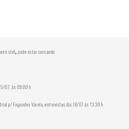
iro civil
,
pode estar cursando
 15/07, às 09:00 h
rial p/ Fagundes Varela, entrevistas dia 18/07 às 13:30 h