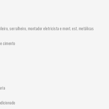
leiro, serralheiro, montador eletricista e mont. est. metálicas
de cimento
aria
ndicionado