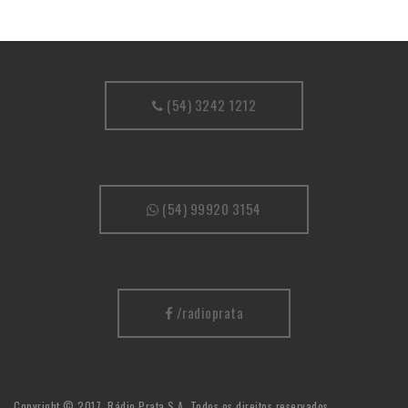
(54) 3242 1212
(54) 99920 3154
/radioprata
Copyright © 2017, Rádio Prata S.A. Todos os direitos reservados.