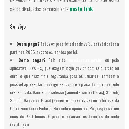
de veículos tributáveis e de arrecadação por cidade estão
neste link
sendo divulgados semanalmente
.
Serviço
Quem paga?
Todos os proprietários de veículos fabricados a
partir de 2006, exceto os isentos por lei.
Como pagar?
Pelo site
www.ipva.rs.gov.br
ou pelo
aplicativo IPVA RS, que exigem login gov.br com selo prata ou
ouro, o que traz mais segurança para os usuários. Também é
possível apresentar o código Renavam e a placa do carro na rede
credenciada: Banrisul, Bradesco (somente correntistas), Sicredi,
Sicoob, Banco do Brasil (somente correntistas) ou lotéricas da
Caixa Econômica Federal. Há ainda a opção por Pix, disponível em
mais de 760 locais. É preciso observar os horários de cada
instituição.