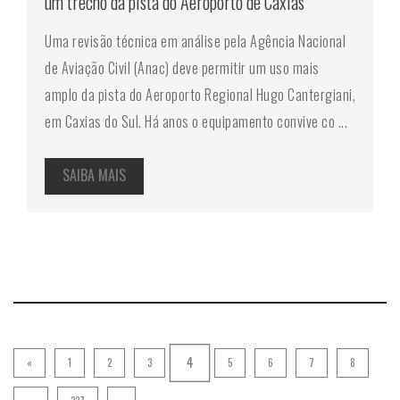
um trecho da pista do Aeroporto de Caxias
Uma revisão técnica em análise pela Agência Nacional
de Aviação Civil (Anac) deve permitir um uso mais
amplo da pista do Aeroporto Regional Hugo Cantergiani,
em Caxias do Sul. Há anos o equipamento convive co ...
SAIBA MAIS
4
«
1
2
3
5
6
7
8