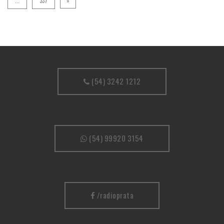
...
337
»
(54) 3242 1212
(54) 99920 3154
/radioprata